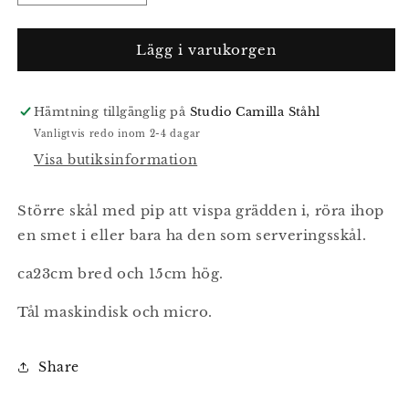
kvantitet
kvantitet
för
för
Spillkum
Spillkum
Lägg i varukorgen
stor
stor
Hämtning tillgänglig på
Studio Camilla Ståhl
Vanligtvis redo inom 2-4 dagar
Visa butiksinformation
Större skål med pip att vispa grädden i, röra ihop
en smet i eller bara ha den som serveringsskål.
ca23cm bred och 15cm hög.
Tål maskindisk och micro.
Share