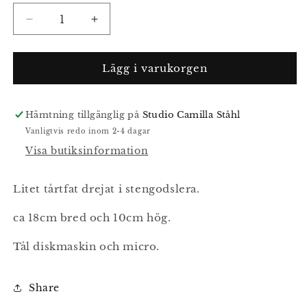
inte
tillgänglig
Minska
Öka
kvantitet
kvantitet
för
för
Litet
Litet
Lägg i varukorgen
tårtfat
tårtfat
Hämtning tillgänglig på
Studio Camilla Ståhl
Vanligtvis redo inom 2-4 dagar
Visa butiksinformation
Litet tårtfat drejat i stengodslera.
ca 18cm bred och 10cm hög.
Tål diskmaskin och micro.
Share