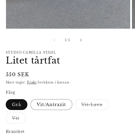
Öppna
Ö
mediet
m
1
2
av
1
/
5
i
i
modalfönster
m
STUDIO CAMILLA STÅHL
Litet tårtfat
Ordinarie
550 SEK
pris
Skatt ingår.
Frakt
beräknas i kassan.
Färg
Grå
Vit/Antrazit
Vit/Lava
Varianten
är
slutsåld
Vit
eller
Varianten
inte
är
tillgänglig
slutsåld
Kvantitet
eller