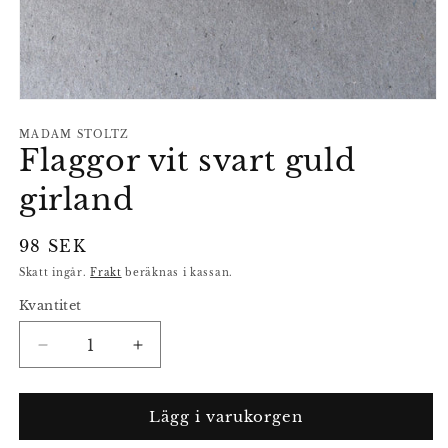
Öppna
mediet
1
MADAM STOLTZ
Flaggor vit svart guld
i
modalfönster
girland
Ordinarie
98 SEK
pris
Skatt ingår.
Frakt
beräknas i kassan.
Kvantitet
Minska
Öka
kvantitet
kvantitet
för
för
Flaggor
Flaggor
Lägg i varukorgen
vit
vit