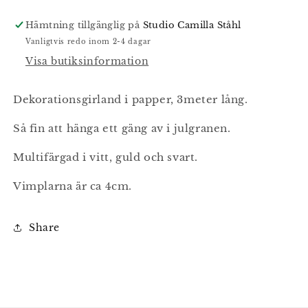
svart
svart
guld
guld
Hämtning tillgänglig på
Studio Camilla Ståhl
girland
girland
Vanligtvis redo inom 2-4 dagar
Visa butiksinformation
Dekorationsgirland i papper, 3meter lång.
Så fin att hänga ett gäng av i julgranen.
Multifärgad i vitt, guld och svart.
Vimplarna är ca 4cm.
Share