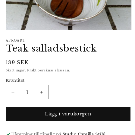
Öppna
mediet
1
AFROART
Teak salladsbestick
i
modalfönster
Ordinarie
189 SEK
pris
Skatt ingår.
Frakt
beräknas i kassan.
Kvantitet
Minska
Öka
kvantitet
kvantitet
för
för
Teak
Teak
Lägg i varukorgen
salladsbestick
salladsbestick
Hämtning tillgänglig på
Studio Camilla Ståhl