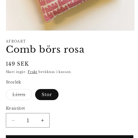
Öppna
mediet
1
AFROART
Comb börs rosa
i
modalfönster
Ordinarie
149 SEK
pris
Skatt ingår.
Frakt
beräknas i kassan.
Storlek
Liten
Stor
Varianten
är
slutsåld
Kvantitet
eller
inte
tillgänglig
Minska
Öka
kvantitet
kvantitet
för
för