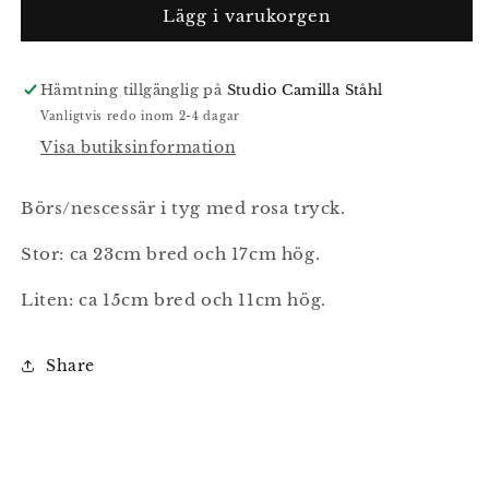
Comb
Comb
Lägg i varukorgen
börs
börs
rosa
rosa
Hämtning tillgänglig på
Studio Camilla Ståhl
Vanligtvis redo inom 2-4 dagar
Visa butiksinformation
Börs/nescessär i tyg med rosa tryck.
Stor: ca 23cm bred och 17cm hög.
Liten: ca 15cm bred och 11cm hög.
Share