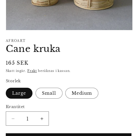
Öppna
mediet
1
AFROART
Cane kruka
i
modalfönster
Ordinarie
165 SEK
pris
Skatt ingår.
Frakt
beräknas i kassan.
Storlek
Large
Small
Medium
Kvantitet
Minska
Öka
kvantitet
kvantitet
för
för