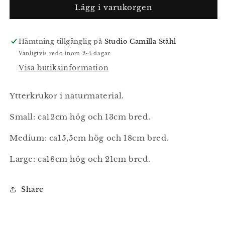
Cane
Cane
Lägg i varukorgen
kruka
kruka
Hämtning tillgänglig på
Studio Camilla Ståhl
Vanligtvis redo inom 2-4 dagar
Visa butiksinformation
Ytterkrukor i naturmaterial.
Small: ca12cm hög och 13cm bred.
Medium: ca15,5cm hög och 18cm bred.
Large: ca18cm hög och 21cm bred.
Share