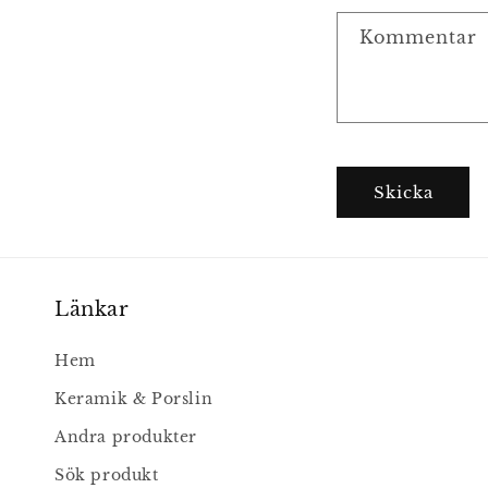
a
Kommentar
k
t
f
o
r
Skicka
m
u
l
Länkar
ä
r
Hem
Keramik & Porslin
Andra produkter
Sök produkt