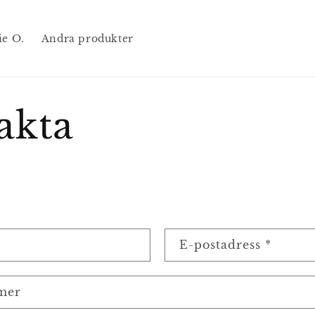
ie O.
Andra produkter
akta
E-postadress
*
mer