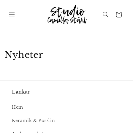
vidare
till
Varukorg
innehåll
Nyheter
Länkar
Hem
Keramik & Porslin